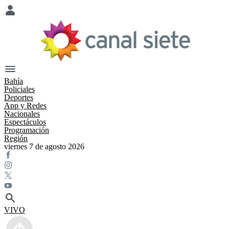
Bahía
Policiales
Deportes
App y Redes
Nacionales
Espectáculos
Programación
Región
viernes 7 de agosto 2026
VIVO