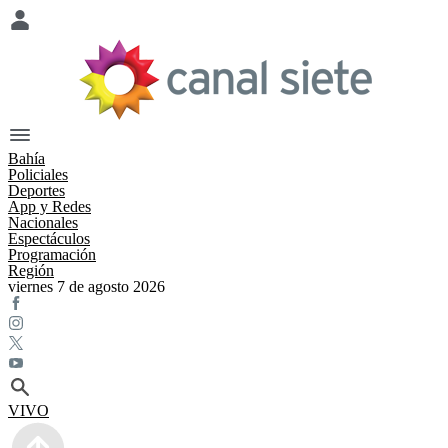
Bahía
Policiales
Deportes
App y Redes
Nacionales
Espectáculos
Programación
Región
viernes 7 de agosto 2026
VIVO