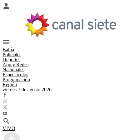
Bahía
Policiales
Deportes
App y Redes
Nacionales
Espectáculos
Programación
Región
viernes 7 de agosto 2026
VIVO