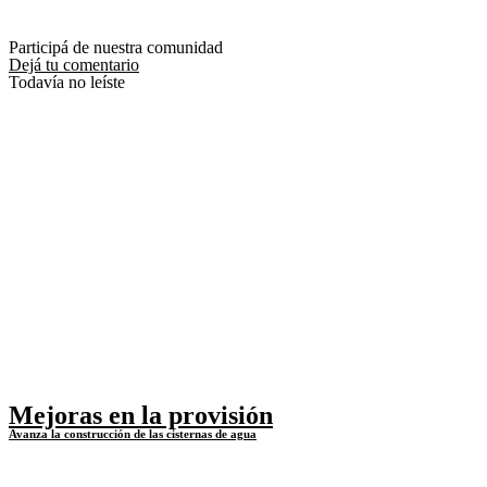
Participá de nuestra comunidad
Dejá tu comentario
Todavía no leíste
Mejoras en la provisión
Avanza la construcción de las cisternas de agua