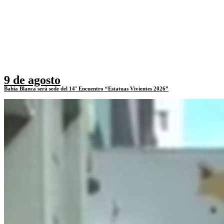
9 de agosto
Bahía Blanca será sede del 14° Encuentro “Estatuas Vivientes 2026”