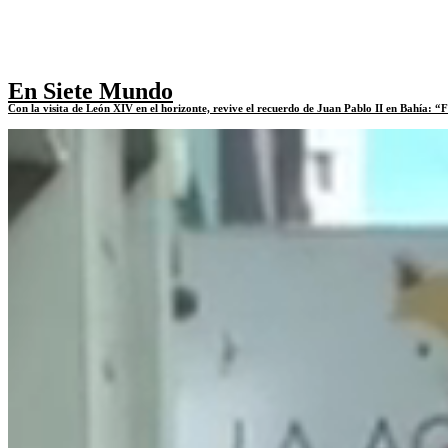
En Siete Mundo
Con la visita de León XIV en el horizonte, revive el recuerdo de Juan Pablo II en Bahía: 