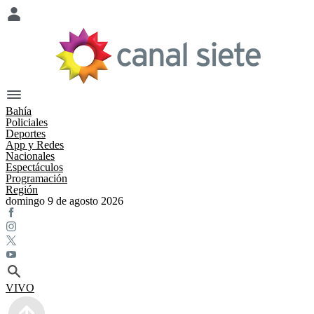
Bahía
Policiales
Deportes
App y Redes
Nacionales
Espectáculos
Programación
Región
domingo 9 de agosto 2026
VIVO