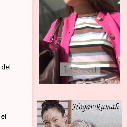
 del
é
 el