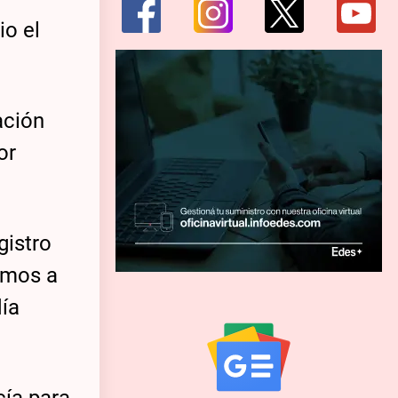
io el
ación
or
gistro
ismos a
día
.