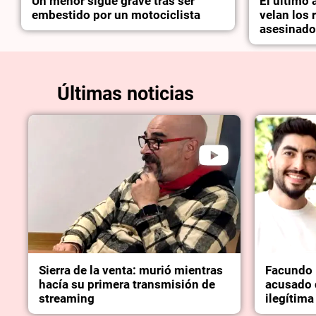
Un menor sigue grave tras ser
El último 
embestido por un motociclista
velan los 
asesinado
Últimas noticias
Sierra de la venta: murió mientras
Facundo 
hacía su primera transmisión de
acusado 
streaming
ilegítima