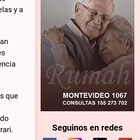
elas y a
dan
es
encia
es que
ado
Seguinos en redes
rari.