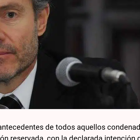
os antecedentes de todos aquellos condena
ión reservada, con la declarada intención 