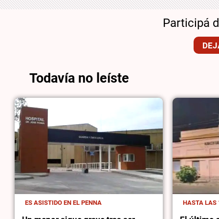
Participá 
DEJ
Todavía no leíste
ES ASISTIDO EN EL PENNA
HASTA LAS 