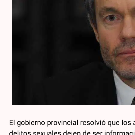
El gobierno provincial resolvió que l
delitos sexuales dejen de ser informac