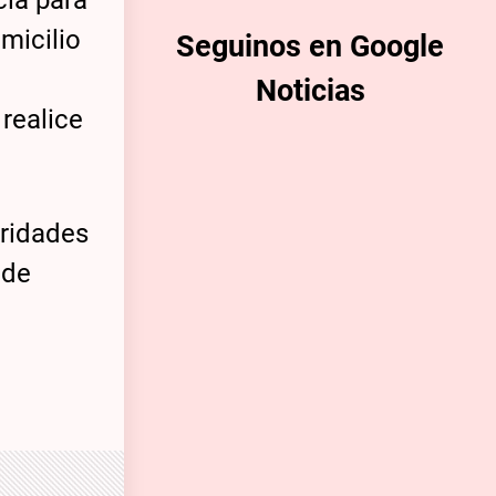
cía para
micilio
Seguinos en Google
Noticias
realice
oridades
 de