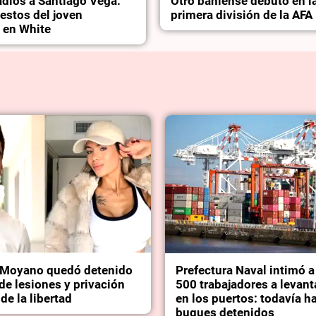
adiós a Santiago Vega:
Otro bahiense debutó en l
restos del joven
primera división de la AFA
 en White
Moyano quedó detenido
Prefectura Naval intimó 
de lesiones y privación
500 trabajadores a levant
 de la libertad
en los puertos: todavía h
buques detenidos