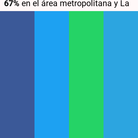
67%
en el área metropolitana y La
Plata. Los usuarios R32 (consumo
medio alto) pagarán entre 20 y
37% más por lo que gasten. Y
los
hogares R34
(los de mayor
consumo),
entre 19,6 y 22,2 por
ciento más
.
Además,
la tarifa social quedará
restringida a un bloque de
consumo
, que varía de acuerdo a
la zona geográfica. Los consumos