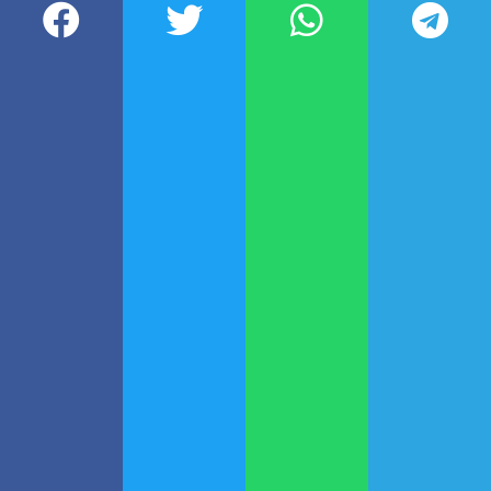
extras se pagarán al 100 por
ciento. Hasta el mes pasado, el
Gobierno subsidiaba dos tramos,
uno al 100% y otro al 75%.
Desde este mes
tampoco regirán
más las bonificaciones
a aquellos
usuarios que disminuyan su
consumo de gas.
Fuente: tn.com.ar
Participá de nuestra comunidad