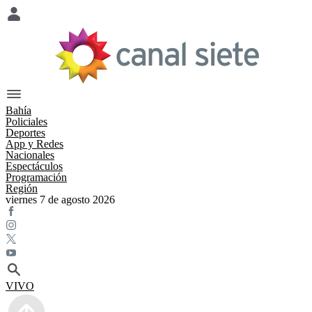
Bahía
Policiales
Deportes
App y Redes
Nacionales
Espectáculos
Programación
Región
viernes 7 de agosto 2026
VIVO