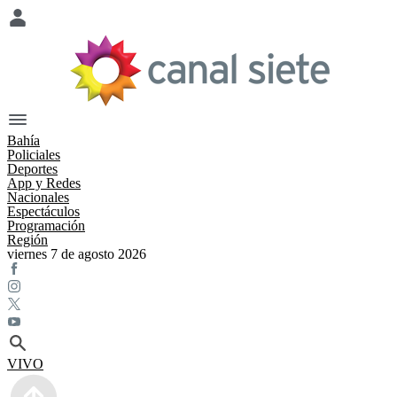
Bahía
Policiales
Deportes
App y Redes
Nacionales
Espectáculos
Programación
Región
viernes 7 de agosto 2026
VIVO