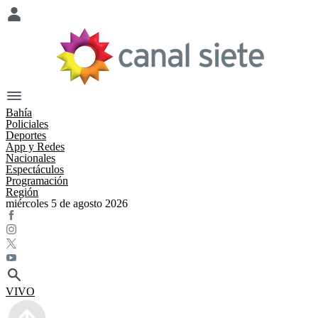
Bahía
Policiales
Deportes
App y Redes
Nacionales
Espectáculos
Programación
Región
miércoles 5 de agosto 2026
VIVO