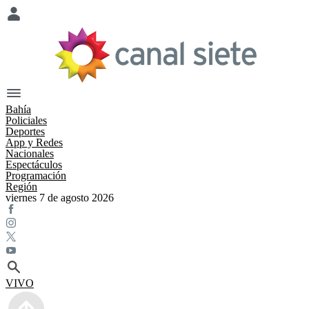
Bahía
Policiales
Deportes
App y Redes
Nacionales
Espectáculos
Programación
Región
viernes 7 de agosto 2026
VIVO