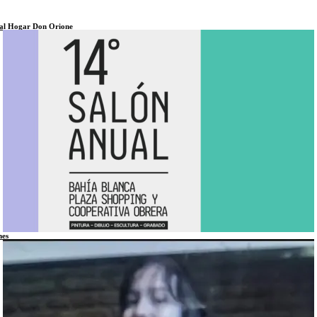
r al Hogar Don Orione
nes