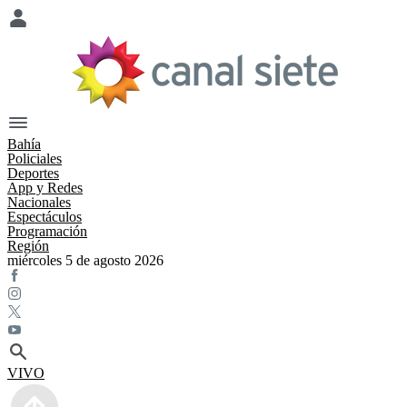
Bahía
Policiales
Deportes
App y Redes
Nacionales
Espectáculos
Programación
Región
miércoles 5 de agosto 2026
VIVO