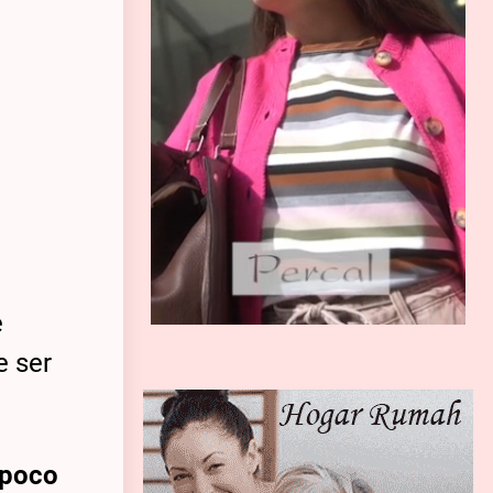
e
e ser
mpoco