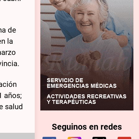
na de
en la
marzo
incia.
ación
1 años;
e salud
Seguinos en redes