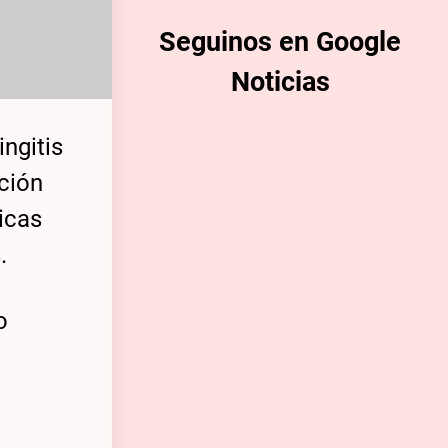
Seguinos en Google
Noticias
ngitis
ción
icas
.
o