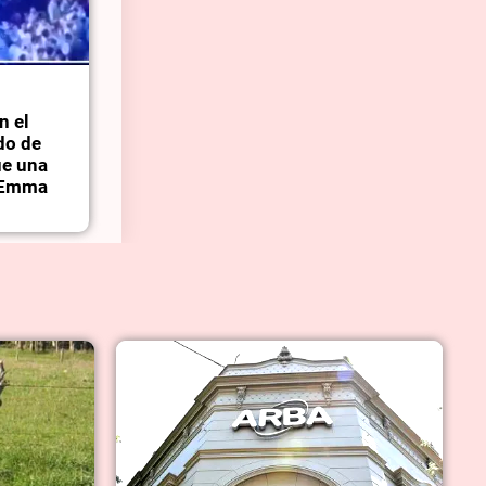
n el
rdo de
ue una
ó Emma