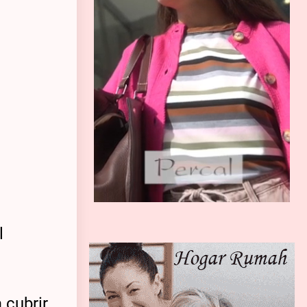
l
 cubrir