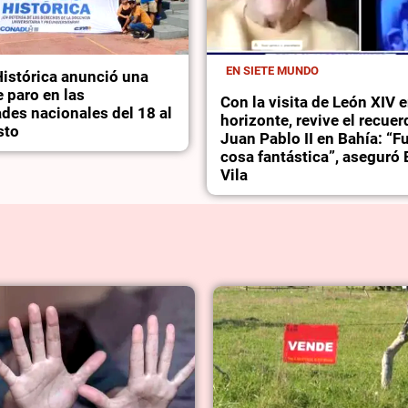
EN SIETE MUNDO
stórica anunció una
 paro en las
Con la visita de León XIV e
des nacionales del 18 al
horizonte, revive el recue
sto
Juan Pablo II en Bahía: “F
cosa fantástica”, asegur
Vila