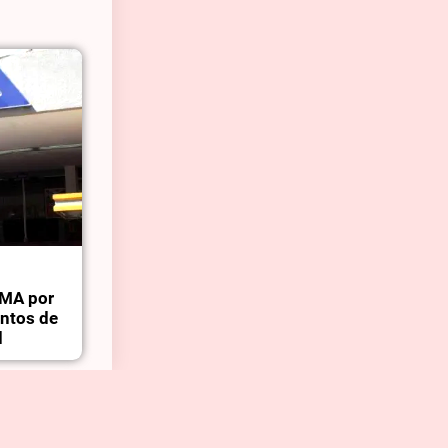
OMA por
entos de
d