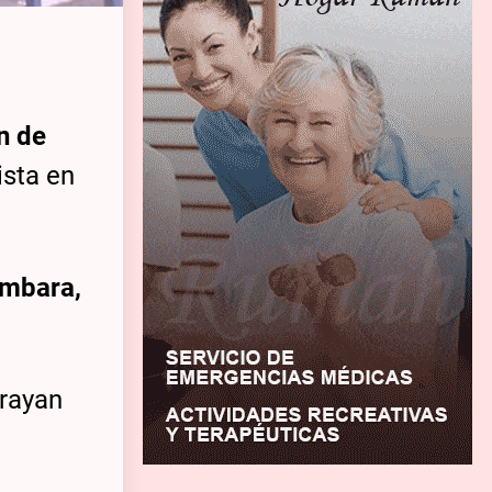
n de
ista en
ombara,
rrayan