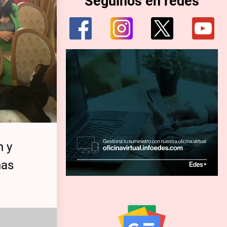
Seguinos en redes
h y
nas