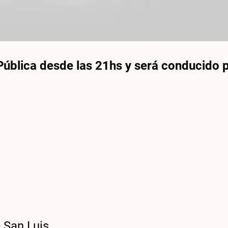
 Pública desde las 21hs y será conducido 
a
o
 San Luis