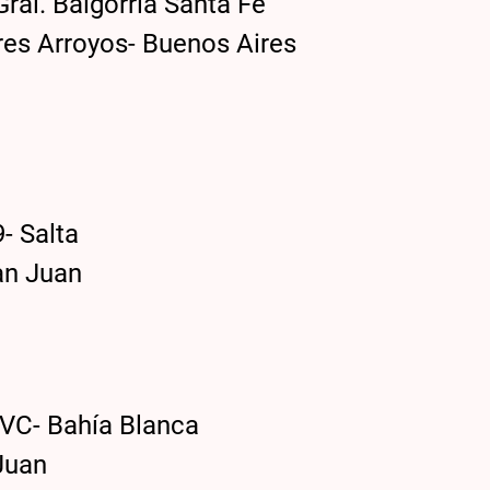
l. Baigorria Santa Fe
es Arroyos- Buenos Aires
- Salta
an Juan
C- Bahía Blanca
Juan