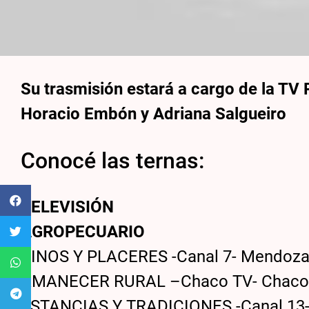
Su trasmisión estará a cargo de la TV
Horacio Embón y Adriana Salgueiro
Conocé las ternas:
TELEVISIÓN
AGROPECUARIO
VINOS Y PLACERES -Canal 7- Mendoz
AMANECER RURAL –Chaco TV- Chac
ESTANCIAS Y TRADICIONES -Canal 13-