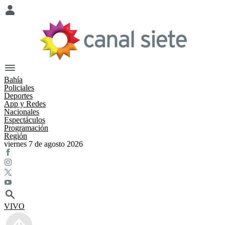
Bahía
Policiales
Deportes
App y Redes
Nacionales
Espectáculos
Programación
Región
viernes 7 de agosto 2026
VIVO