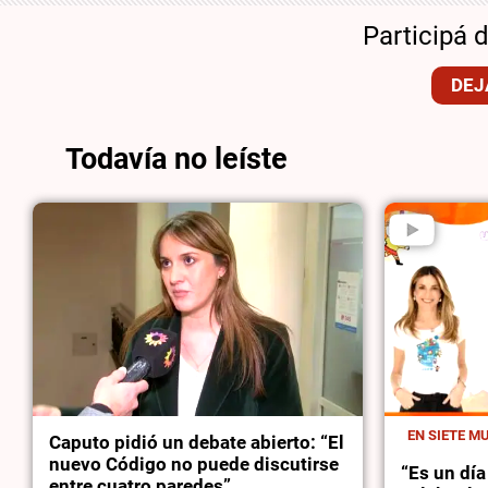
Participá 
DEJ
Todavía no leíste
EN SIETE M
Caputo pidió un debate abierto: “El
nuevo Código no puede discutirse
“Es un dí
entre cuatro paredes”