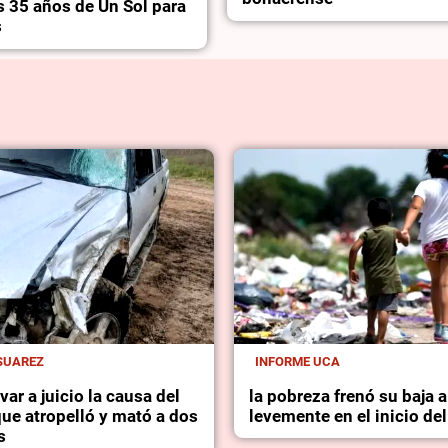
s 35 años de Un Sol para
s
SUAREZ
INFORME UCA
var a juicio la causa del
la pobreza frenó su baja a
ue atropelló y mató a dos
levemente en el inicio de
s