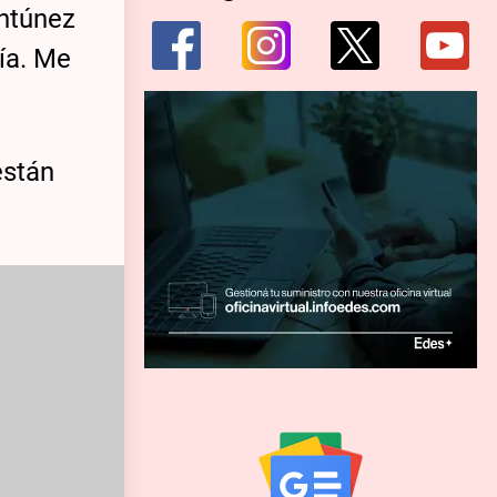
Antúnez
ía. Me
están