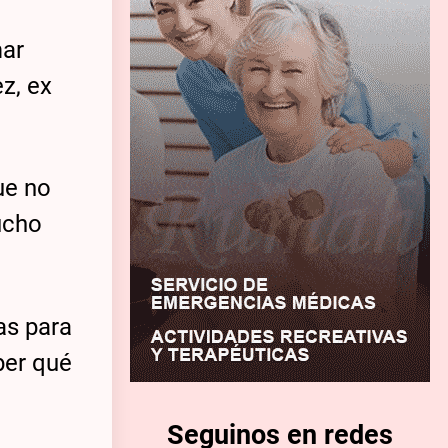
mar
z, ex
ue no
ucho
as para
ber qué
Seguinos en redes