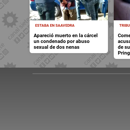
ESTABA EN SAAVEDRA
TRIB
Apareció muerto en la cárcel
Comen
un condenado por abuso
acusa
sexual de dos nenas
de su
Pring