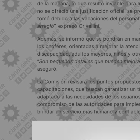
de la mañana, lo que resultó inviable para
no se ofreció una justificación oficial, se 
tomó debido a las vacaciones del personal.
arregló
”, expresó Crivellini.
Además, se informó que se pondrán en mar
los choferes, orientadas a mejorar la aten
discapacidad, adultos mayores, niños y otra
“
Son pequeños detalles que pueden mejorar
aseguró.
La Comisión revisará los puntos propuesto
capacitaciones, que buscan garantizar un t
adaptado a las necesidades de los usuarios.
compromiso de las autoridades para imple
brindar un servicio más humano y confiable