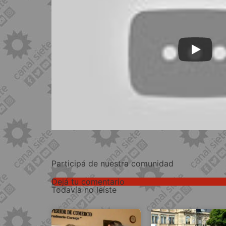
Participá de nuestra comunidad
Dejá tu comentario
Todavía no leíste