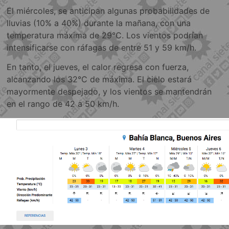
El miércoles, se anticipan algunas probabilidades de
lluvias (10% a 40%) durante la mañana, con una
temperatura máxima de 29°C. Los vientos podrían
intensificarse con ráfagas de entre 51 y 59 km/h.
En tanto, el jueves, el calor regresa con fuerza,
alcanzando los 32°C de máxima. El cielo estará
mayormente despejado, y los vientos se mantendrán
en el rango de 42 a 50 km/h.