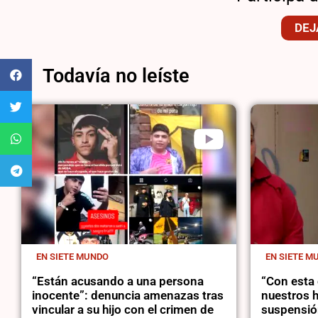
DEJ
Todavía no leíste
EN SIETE MUNDO
EN SIETE M
“Están acusando a una persona
“Con esta 
inocente”: denuncia amenazas tras
nuestros h
vincular a su hijo con el crimen de
suspensión