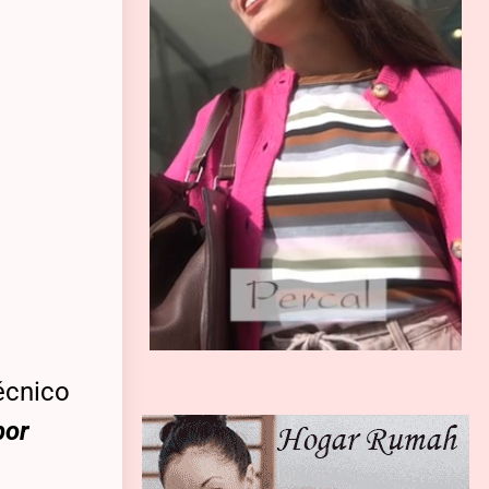
écnico
por