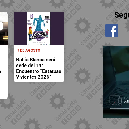
Seg
9 DE AGOSTO
Bahía Blanca será
sede del 14°
a
Encuentro “Estatuas
Vivientes 2026”