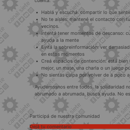
cuenta:
Hablá y escuchá: compartir lo que senti
No te aísles: mantené el contacto con tu
vecinos.
Intentá tener momentos de descanso: cu
ayuda a la mente
Evitá la sobreinformación: ver demasia
en estos momentos
Creá espacios de contención: está bien
mejor, un mate, una charla o un juego 
No sientas culpa por volver de a poco a 
Ayudémosnos entre todos, la solidaridad nos
abrumado a abrumada, buscá ayuda. No est
Participá de nuestra comunidad
Dejá tu comentario