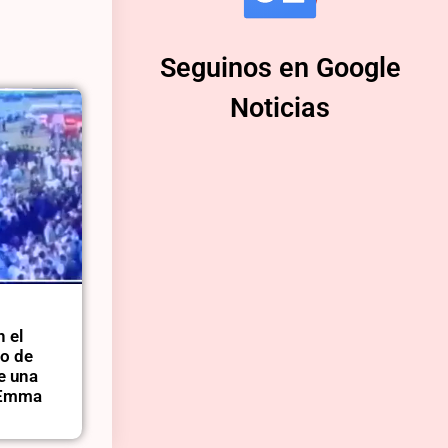
Seguinos en Google
Noticias
n el
do de
ue una
ó Emma