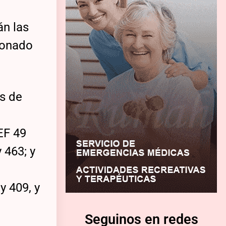
án las
ionado
es de
EF 49
 463; y
y 409, y
Seguinos en redes