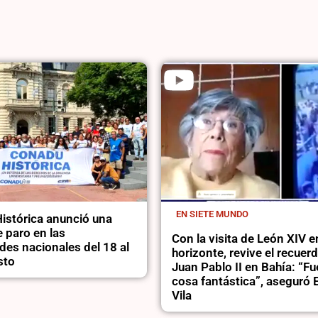
EN SIETE MUNDO
stórica anunció una
 paro en las
Con la visita de León XIV e
des nacionales del 18 al
horizonte, revive el recuer
sto
Juan Pablo II en Bahía: “F
cosa fantástica”, asegur
Vila