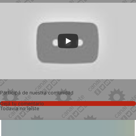
Participá de nuestra comunidad
Dejá tu comentario
Todavía no leíste