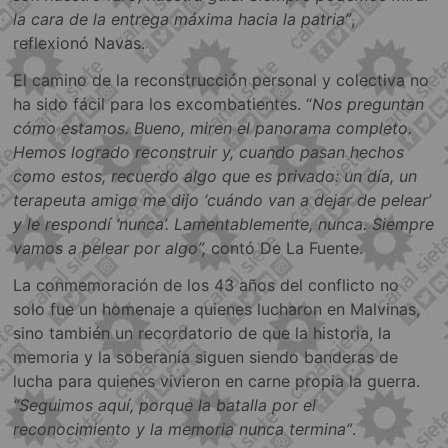
la cara de la entrega máxima hacia la patria”
,
reflexionó Navas.
El camino de la reconstrucción personal y colectiva no
ha sido fácil para los excombatientes. “
Nos preguntan
cómo estamos. Bueno, miren el panorama completo.
Hemos logrado reconstruir y, cuando pasan hechos
como estos, recuerdo algo que es privado: un día, un
terapeuta amigo me dijo ‘cuándo van a dejar de pelear’
y le respondí ‘nunca’. Lamentablemente, nunca. Siempre
vamos a pelear por algo”,
contó De La Fuente.
La conmemoración de los 43 años del conflicto no
solo fue un homenaje a quienes lucharon en Malvinas,
sino también un recordatorio de que la historia, la
memoria y la soberanía siguen siendo banderas de
lucha para quienes vivieron en carne propia la guerra.
“Seguimos aquí, porque la batalla por el
reconocimiento y la memoria nunca termina”
.