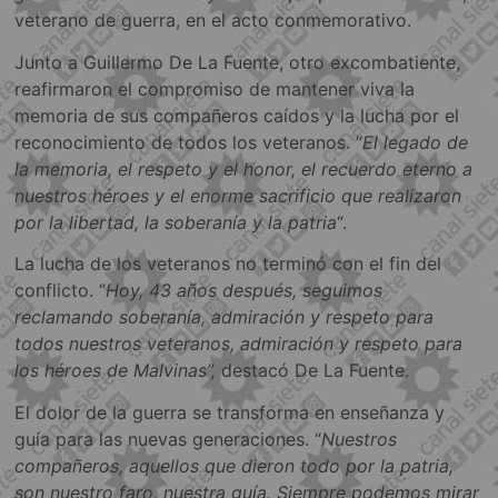
veterano de guerra, en el acto conmemorativo.
Junto a Guillermo De La Fuente, otro excombatiente,
reafirmaron el compromiso de mantener viva la
memoria de sus compañeros caídos y la lucha por el
reconocimiento de todos los veteranos. “
El legado de
la memoria, el respeto y el honor, el recuerdo eterno a
nuestros héroes y el enorme sacrificio que realizaron
por la libertad, la soberanía y la patria
“.
La lucha de los veteranos no terminó con el fin del
conflicto. “
Hoy, 43 años después, seguimos
reclamando soberanía, admiración y respeto para
todos nuestros veteranos, admiración y respeto para
los héroes de Malvinas”,
destacó De La Fuente.
El dolor de la guerra se transforma en enseñanza y
guía para las nuevas generaciones. “
Nuestros
compañeros, aquellos que dieron todo por la patria,
son nuestro faro, nuestra guía. Siempre podemos mirar