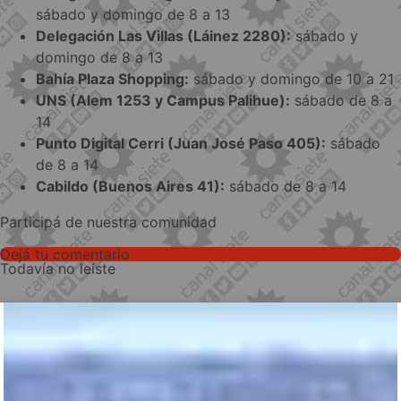
sábado y domingo de 8 a 13
Delegación Las Villas (Láinez 2280):
sábado y
domingo de 8 a 13
Bahía Plaza Shopping:
sábado y domingo de 10 a 21
UNS (Alem 1253 y Campus Palihue):
sábado de 8 a
14
Punto Digital Cerri (Juan José Paso 405):
sábado
de 8 a 14
Cabildo (Buenos Aires 41):
sábado de 8 a 14
Participá de nuestra comunidad
Dejá tu comentario
Todavía no leíste