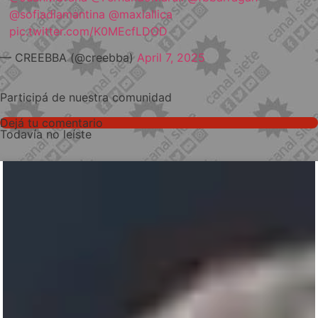
@sofiadiamantina
@maxiallica
pic.twitter.com/K0MEcfLDOD
— CREEBBA (@creebba)
April 7, 2025
Participá de nuestra comunidad
Dejá tu comentario
Todavía no leíste