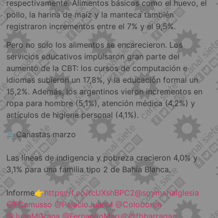
respectivamente. Alimentos básicos como el huevo, el
pollo, la harina de maíz y la manteca también
registraron incrementos entre el 7% y el 9,5%.
Pero no solo los alimentos se encarecieron. Los
servicios educativos impulsaron gran parte del
aumento de la CBT: los cursos de computación e
idiomas subieron un 17,8%, y la educación formal un
15,2%. Además, los argentinos vieron incrementos en
ropa para hombre (5,1%), atención médica (4,2%) y
artículos de higiene personal (4,1%).
🛒Canastas marzo
Las líneas de indigencia y pobreza crecieron 4,0% y
3,1% para una familia tipo 2 de Bahía Blanca.
Informe👉
https://t.co/tcUXshBPC2
@soymariaiglesia
@FCamusso
@PalacioJuanM
@Coloboren
@JuanMGrana
@FernandoMarull
@fbbarragan