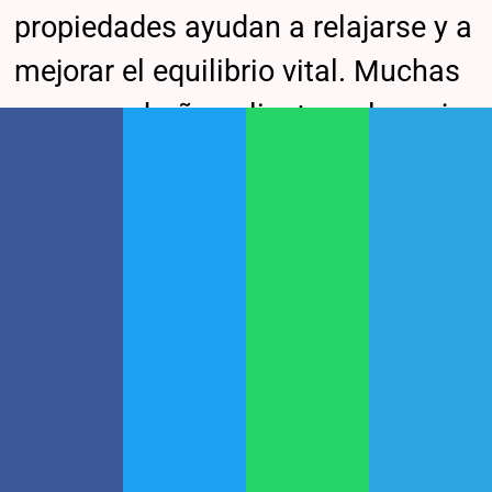
propiedades ayudan a relajarse y a
mejorar el equilibrio vital. Muchas
veces, un baño caliente es la mejor
forma de eliminar tensiones. Acá
se encuentra un lago termal donde
bañarse no sólo sirve para relajar,
también para tonificar el cuerpo,
respirar mejor y revitalizar el
organismo”, detalla la página
oficial.
Cada destino, e
stas escapadas