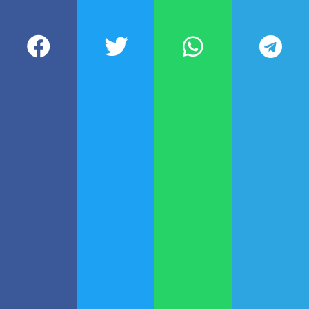
son una excelente opción para
pasar un fin de Semana Santa
bueno, bonito y bonaerense
.
Participá de nuestra comunidad
DEJÁ TU COMENTARIO
Todavía no leíste