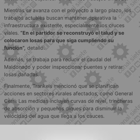
Mientras se avanza con el proyecto a largo plazo, los
trabajos actuales buscan mantener operativa la
infraestructura existente, especialmente los cruces
viales.
“En el partidor se reconstruyó el talud y se
colocaron losas para que siga cumpliendo su
función”,
detalló.
Además, se trabaja para reducir el caudal del
Maldonado y poder inspeccionar puentes y retirar
losas dañadas.
Finalmente, Trankels mencionó que se planifican
acciones en sectores rurales afectados, como General
Cerri. Las medidas incluyen curvas de nivel, trincheras
de absorción y pequeños diques para disminuir la
velocidad del agua que llega a los cauces.