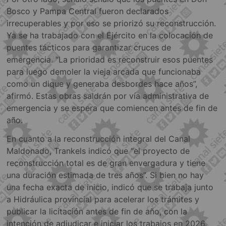
Bosco y Pampa Central fueron declarados
irrecuperables y por eso se priorizó su reconstrucción.
Ya se ha trabajado con el Ejército en la colocación de
puentes tácticos para garantizar cruces de
emergencia. “La prioridad es reconstruir esos puentes
para luego demoler la vieja arcada que funcionaba
como un dique y generaba desbordes hace años”,
afirmó. Estas obras saldrán por vía administrativa de
emergencia y se espera que comiencen antes de fin de
año.
En cuanto a la reconstrucción integral del Canal
Maldonado, Trankels indicó que “el proyecto de
reconstrucción total es de gran envergadura y tiene
una duración estimada de tres años”. Si bien no hay
una fecha exacta de inicio, indicó que se trabaja junto
a Hidráulica provincial para acelerar los trámites y
publicar la licitación antes de fin de año, con la
intención de adjudicar e iniciar los trabajos en 2026.