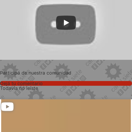
Participá de nuestra comunidad
Dejá tu comentario
Todavía no leíste