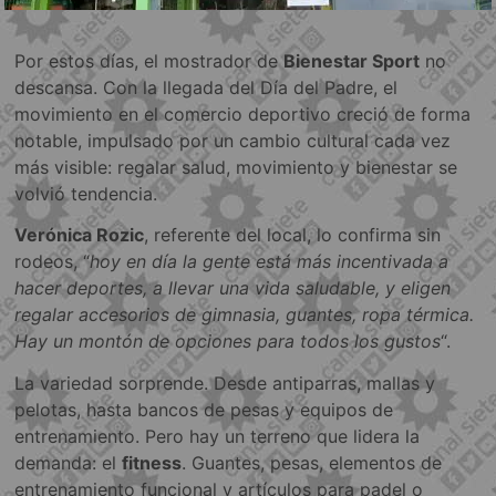
Por estos días, el mostrador de
Bienestar Sport
no
descansa. Con la llegada del Día del Padre, el
movimiento en el comercio deportivo creció de forma
notable, impulsado por un cambio cultural cada vez
más visible: regalar salud, movimiento y bienestar se
volvió tendencia.
Verónica Rozic
, referente del local, lo confirma sin
rodeos, “
hoy en día la gente está más incentivada a
hacer deportes, a llevar una vida saludable, y eligen
regalar accesorios de gimnasia, guantes, ropa térmica.
Hay un montón de opciones para todos los gustos
“.
La variedad sorprende. Desde antiparras, mallas y
pelotas, hasta bancos de pesas y equipos de
entrenamiento. Pero hay un terreno que lidera la
demanda: el
fitness
. Guantes, pesas, elementos de
entrenamiento funcional y artículos para padel o