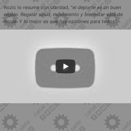
Rozic lo resume con claridad, “
el deporte es un buen
regalo. Regalar salud, movimiento y bienestar está de
moda. Y lo mejor es que hay opciones para todos”.