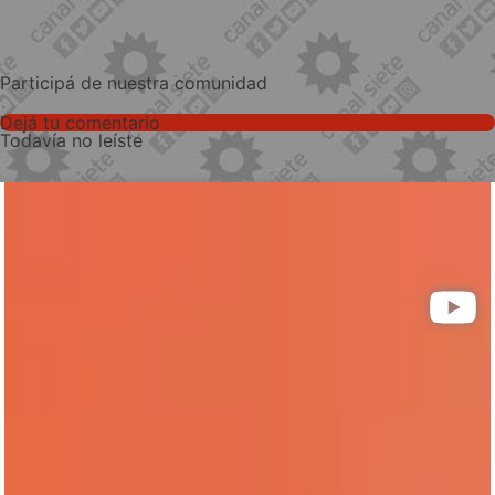
Participá de nuestra comunidad
Dejá tu comentario
Todavía no leíste