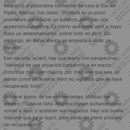
Respecto al panorama comercial de cara al Día del
Padre, Matoso fue cauto: “
Todavía es un poco
prematuro para hacer un balance, pero hay una
expectativa positiva. Es cierto que entre abril y mayo
hubo un amesetamiento, sobre todo en abril. Sin
embargo, en Bahía Blanca se empieza a notar un
repunte”
.
Ese repunte, aclaró, hay que leerlo con perspectiva:
“
Venimos de una situación catastrófica en marzo.
Entonces cualquier mejora, por más leve que sea, se
siente como un avance. Pero no significa que se haya
recuperado todo
”.
Sobre el ánimo de los comerciantes, Matoso fue
sincero: “
Todavía falta. Muchos siguen luchando para
volver a abrir o sostener sus negocios. Hay una buena
mayoría que ya lo logró, pero están en pleno proceso
de recuperación
”.