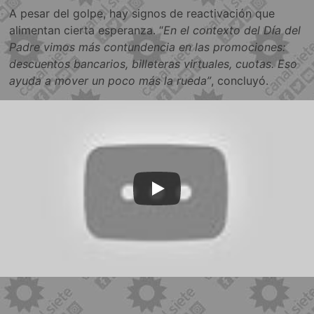
A pesar del golpe, hay signos de reactivación que
alimentan cierta esperanza. “
En el contexto del Día del
Padre vimos más contundencia en las promociones:
descuentos bancarios, billeteras virtuales, cuotas. Eso
ayuda a mover un poco más la rueda”
, concluyó.