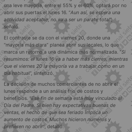
una leve mayoría, entre el 55% y el 60%, optará por no
abrir sus puertas el lunes 16. “
Aun así, se espera una
actividad aceptable, no va a ser un parate total
”,
señaló.
El contraste se da con el viernes 20, donde una
“mayoría más clara” planea abrir sus locales, lo que
marca un retorno a una dinámica más normalizada. “
Si
resumimos: el lunes 16 va a haber más cierres, mientras
que el viernes 20 la mayoría va a trabajar como en un
día habitua
l”, sintetizó.
La decisión de muchos comerciantes de no abrir el
lunes responde a un análisis frío de costos y
beneficios. “
Ese fin de semana está muy vinculado al
Día del Padre. Si bien hay expectativas buenas de
ventas, el hecho de que sea feriado implica un
aumento de costos. Muchos hicieron números y
prefieren no abrir”
, detalló.