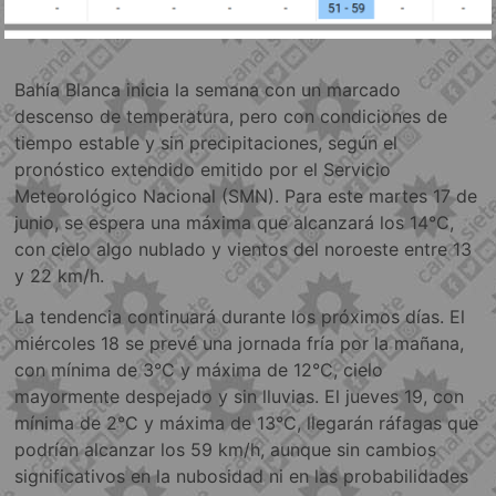
Bahía Blanca inicia la semana con un marcado
descenso de temperatura, pero con condiciones de
tiempo estable y sin precipitaciones, según el
pronóstico extendido emitido por el Servicio
Meteorológico Nacional (SMN). Para este martes 17 de
junio, se espera una máxima que alcanzará los 14°C,
con cielo algo nublado y vientos del noroeste entre 13
y 22 km/h.
La tendencia continuará durante los próximos días. El
miércoles 18 se prevé una jornada fría por la mañana,
con mínima de 3°C y máxima de 12°C, cielo
mayormente despejado y sin lluvias. El jueves 19, con
mínima de 2°C y máxima de 13°C, llegarán ráfagas que
podrían alcanzar los 59 km/h, aunque sin cambios
significativos en la nubosidad ni en las probabilidades