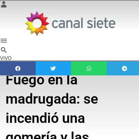
VIVO
Fuego en la
madrugada: se
incendió una
gomería y las