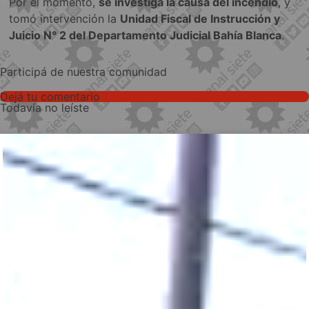
Por el momento,
se investiga la causa del incendio
, y
tomó intervención la
Unidad Fiscal de Instrucción y
Juicio N° 2 del Departamento Judicial Bahía Blanca
.
Participá de nuestra comunidad
Dejá tu comentario
Todavía no leíste