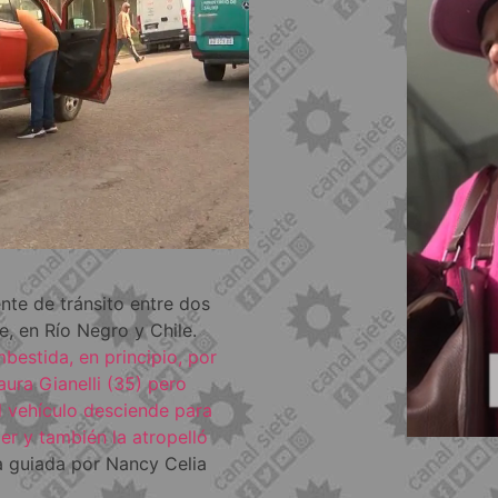
nte de tránsito entre dos
e, en Río Negro y Chile.
mbestida, en principio, por
ura Gianelli (35) pero
 vehículo desciende para
jer y también la atropelló
 guiada por Nancy Celia