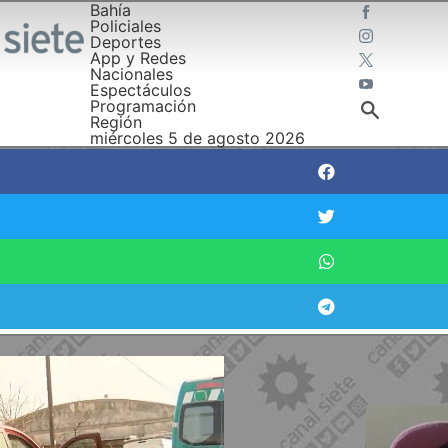
Bahía
Policiales
Deportes
App y Redes
Nacionales
Espectáculos
Programación
Región
miércoles 5 de agosto 2026
accidentada en Río Negro y Chile:
el alta"