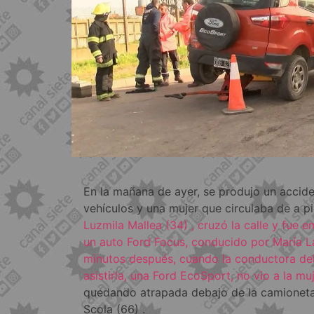
En la mañana de ayer, se produjo un accide
vehículos y una mujer que circulaba de a pi
Luzmila Mallea (34) , cruzó la calle y fue e
un auto Ford Focus, conducido por María La
minutos después, cuando la conductora del
asistirla, una Ford EcoSport, no vio a la mu
quedando atrapada debajo de la camioneta
Scola (66) .