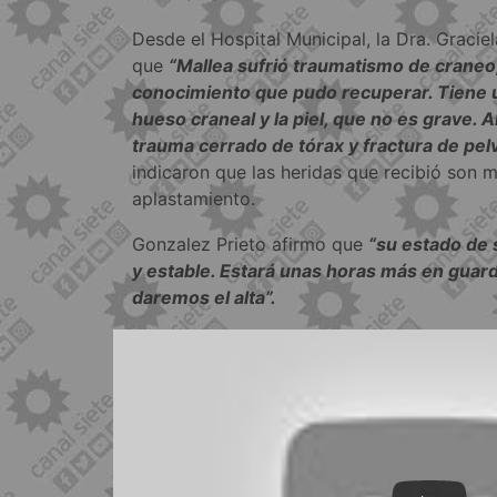
Desde el Hospital Municipal, la Dra. Graci
que
“Mallea sufrió traumatismo de craneo
conocimiento que pudo recuperar. Tiene 
hueso craneal y la piel, que no es grave. 
trauma cerrado de tórax y fractura de pelv
indicaron que las heridas que recibió son
aplastamiento.
Gonzalez Prieto afirmo que
“su estado de 
y estable. Estará unas horas más en guar
daremos el alta”.