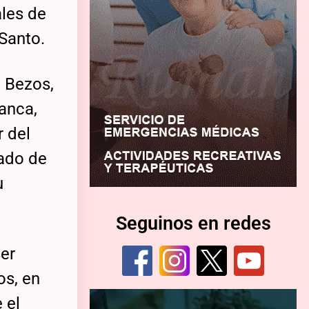
ales de
 Santo.
o Bezos,
lanca,
r del
ado de
u
Seguinos en redes
ser
os, en
 el