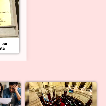
 por
nta