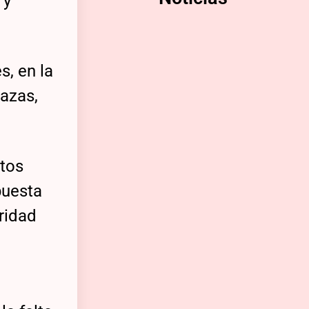
 y
s, en la
nazas,
ntos
puesta
oridad