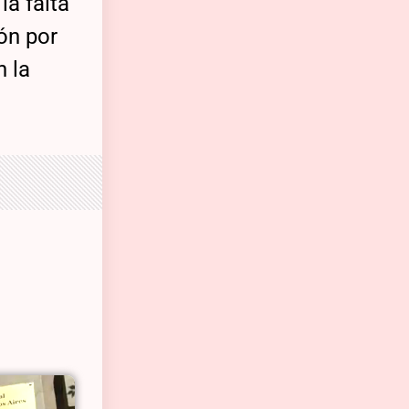
la falta
ón por
n la