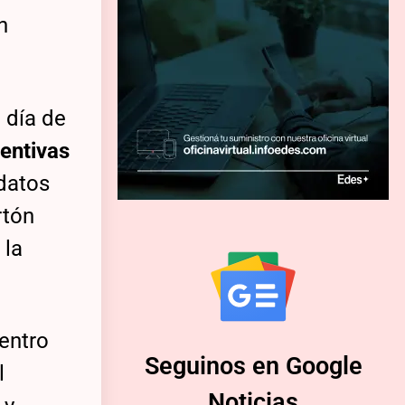
n
l día de
ventivas
 datos
rtón
 la
entro
Seguinos en Google
l
Noticias