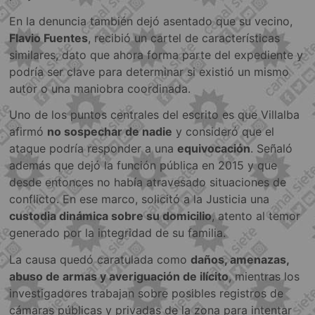
En la denuncia también dejó asentado que su vecino,
Flavio Fuentes
, recibió un cartel de características
similares, dato que ahora forma parte del expediente y
podría ser clave para determinar si existió un mismo
autor o una maniobra coordinada.
Uno de los puntos centrales del escrito es que Villalba
afirmó
no sospechar de nadie
y consideró que el
ataque podría responder a una
equivocación
. Señaló
además que dejó la función pública en 2015 y que
desde entonces no había atravesado situaciones de
conflicto. En ese marco, solicitó a la Justicia una
custodia dinámica sobre su domicilio
, atento al temor
generado por la integridad de su familia.
La causa quedó caratulada como
daños, amenazas,
abuso de armas y averiguación de ilícito
, mientras los
investigadores trabajan sobre posibles registros de
cámaras públicas y privadas de la zona para intentar