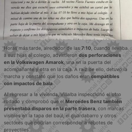
Horas más tarde, alrededor de las
7:10
, cuando llevaba
a sus hijas al colegio, advirtieron
dos perforaciones
en la Volkswagen Amarok
, una en la puerta del
acompañante y otra en la caja. A raíz de ello, detuvo la
marcha y constató que los daños eran
compatibles
con impactos de bala
.
Al regresar a la vivienda, Villalba inspeccionó el otro
rodado y comprobó que el
Mercedes Benz también
presentaba disparos en la parte trasera
, con marcas
visibles en la tapa del baúl, el guardabarro y otros
sectores que podrían corresponder a rebotes de
proyectiles.