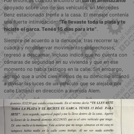
Fue entonces cuando encontró un
cartel amenazante
apoyado sobre uno de sus vehículos, un Mercedes
Benz estacionado frente a la casa. El mensaje contenía
una fuerte intimidación:
“Te llevaste toda la plata y te
hiciste el garca. Tenés 15 días para irte”
.
Siempre de acuerdo a la denuncia, tras recorrer la
cuadra y no observar movimientos sospechosos,
regresó a descansar. Incluso indicó que no cuenta con
cámaras de seguridad en su vivienda y que en ese
momento no había testigos en la calle. Sin embargo,
agregó que a unos cien metros de su domicilio alcanzó
a divisar las luces de un vehículo que se alejaba por
calle Lattanzi en dirección a avenida Alem.