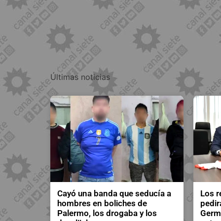
Últimas noticias
Cayó una banda que seducía a
Los r
hombres en boliches de
pedir
Palermo, los drogaba y los
Germá