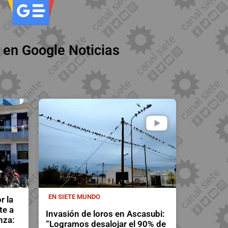
 en Google Noticias
EN SIETE MUNDO
r la
te a
Invasión de loros en Ascasubi:
nza:
“Logramos desalojar el 90% de