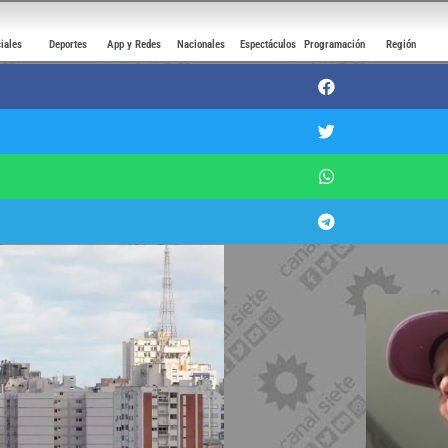
ciales
Deportes
App y Redes
Nacionales
Espectáculos
Programación
Región
: se esperan algunas lluvias desd
 madrugada