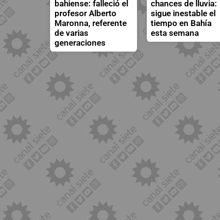
bahiense: falleció el
chances de lluvia:
profesor Alberto
sigue inestable el
Maronna, referente
tiempo en Bahía
de varias
esta semana
generaciones