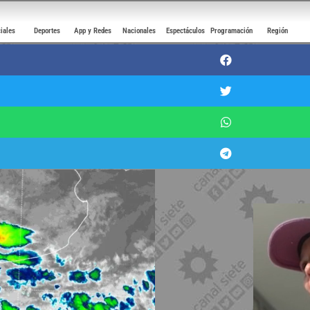
ciales
Deportes
App y Redes
Nacionales
Espectáculos
Programación
Región
tormentas fuertes con ráfagas y p