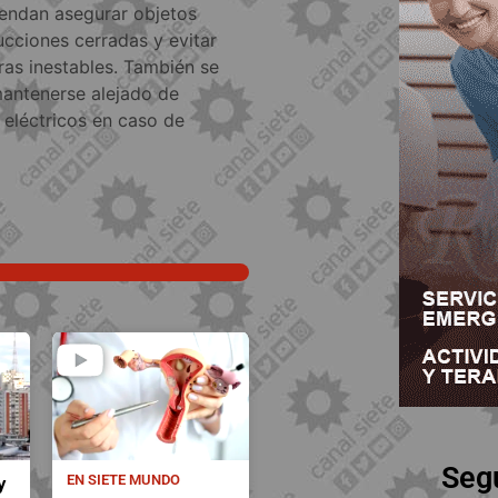
iendan asegurar objetos
cciones cerradas y evitar
uras inestables. También se
mantenerse alejado de
 eléctricos en caso de
Seg
EN SIETE MUNDO
y