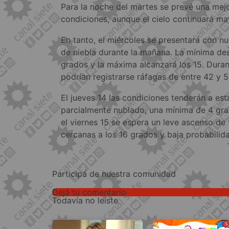
Para la noche del martes se prevé una mej
condiciones, aunque el cielo continuará m
En tanto, el miércoles se presentará con n
de niebla durante la mañana. La mínima de
grados y la máxima alcanzará los 15. Dura
podrían registrarse ráfagas de entre 42 y 
El jueves 14 las condiciones tenderán a esta
parcialmente nublado, una mínima de 4 gr
el viernes 15 se espera un leve ascenso d
cercanas a los 16 grados y baja probabilid
Participá de nuestra comunidad
Dejá tu comentario
Todavía no leíste