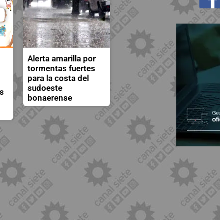
Alerta amarilla por
tormentas fuertes
para la costa del
sudoeste
os
bonaerense