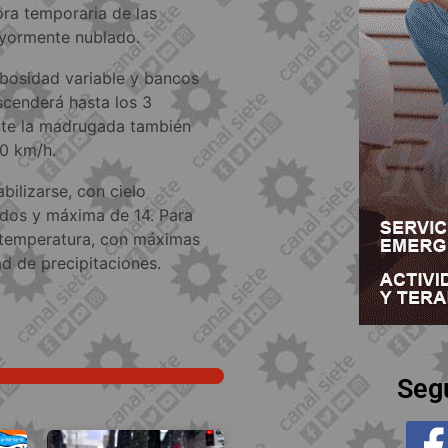
ora temporaria de las
ayormente nublado.
ubosidad variable y bancos
scenderá hasta los 3
nte la madrugada también
50 km/h.
bilizarse, con cielo
ados y máxima de 14. Para
e temperatura, con máximas
ad de precipitaciones.
Seg