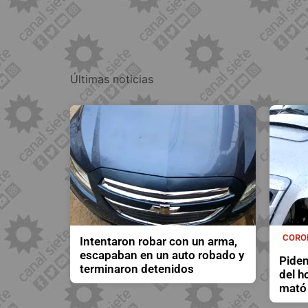
Últimas noticias
CORO
Intentaron robar con un arma,
escapaban en un auto robado y
Piden
terminaron detenidos
del h
mató