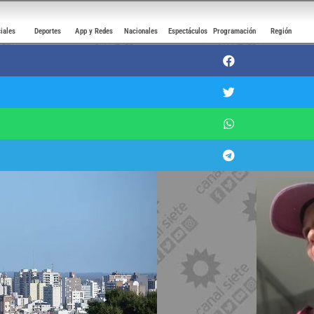
ciales
Deportes
App y Redes
Nacionales
Espectáculos
Programación
Región
rá el tiempo en Bahía durante est