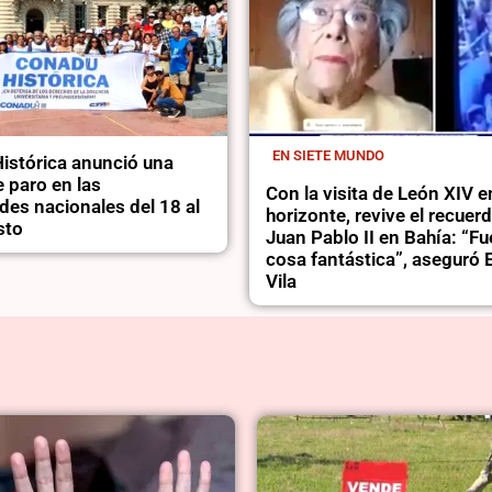
EN SIETE MUNDO
stórica anunció una
 paro en las
Con la visita de León XIV e
des nacionales del 18 al
horizonte, revive el recuer
sto
Juan Pablo II en Bahía: “F
cosa fantástica”, asegur
Vila