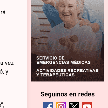
l
ará
a
da vez
ó, y
Seguinos en redes
”,