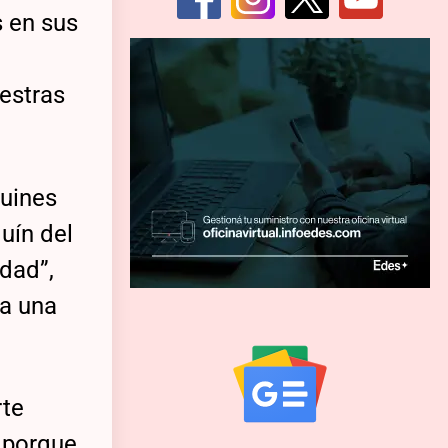
 en sus
estras
quines
uín del
dad”,
da una
rte
 porque