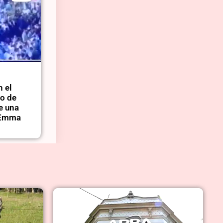
n el
do de
ue una
ó Emma