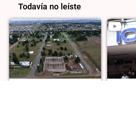
Todavía no leíste
MEJORAS EN LA PROVISIÓN
OBRA SOCI
Avanza la construcción de las
Crece el 
cisternas de agua
la interru
menores c
Últimas noticias