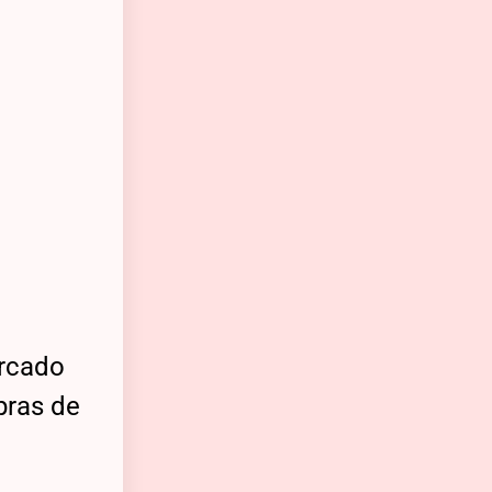
ercado
pras de
l