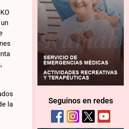
MEKO
 un
e
enes
enta
,
tados
Seguinos en redes
de la