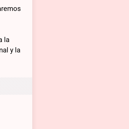
zaremos
a la
al y la