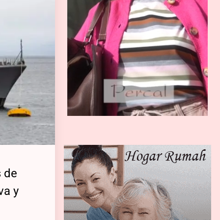
s de
va y