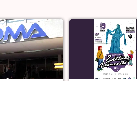
AL NO RESPONDE
9 DE AGOSTO
reclamo contra IOMA por
Bahía Blanca será sede del
pción de tratamientos de
Encuentro “Estatuas Vivie
on discapacidad
2026”