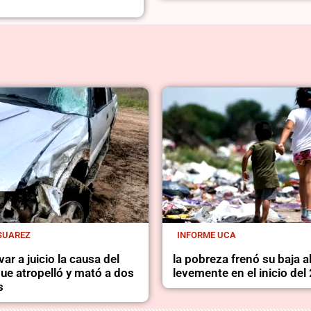
SUAREZ
INFORME UCA
ar a juicio la causa del
la pobreza frenó su baja a
ue atropelló y mató a dos
levemente en el inicio del
s