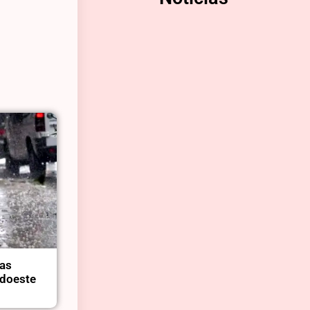
tas
udoeste