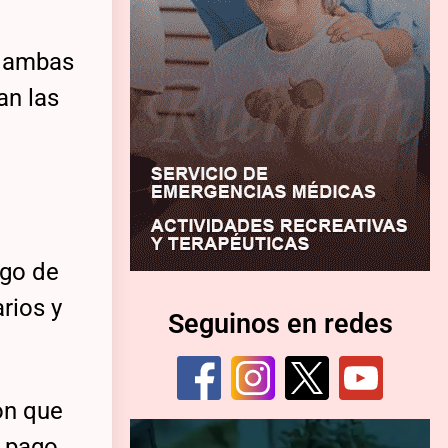
e ambas
an las
ego de
rios y
Seguinos en redes
on que
e pago