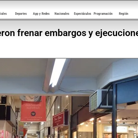
ciales
Deportes
App y Redes
Nacionales
Espectáculos
Programación
Región
ron frenar embargos y ejecucion