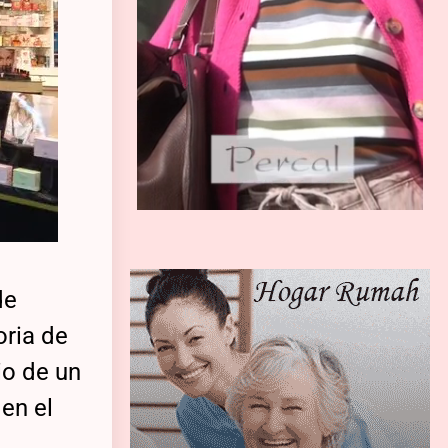
de
oria de
io de un
en el