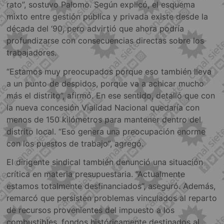
rato”, sostuvo Palomo. Según explicó, el esquema
mixto entre gestión pública y privada existe desde la
década del ‘90, pero advirtió que ahora podría
profundizarse con consecuencias directas sobre los
trabajadores.
“Estamos muy preocupados porque eso también lleva
a un punto de despidos, porque va a achicar mucho
más el distrito”, afirmó. En ese sentido, detalló que con
la nueva concesión Vialidad Nacional quedaría con
menos de 150 kilómetros para mantener dentro del
distrito local. “Eso genera una preocupación enorme
con los puestos de trabajo”, agregó.
El dirigente sindical también denunció una situación
crítica en materia presupuestaria. “Actualmente
estamos totalmente desfinanciados”, aseguró. Además,
remarcó que persisten problemas vinculados al reparto
de recursos provenientes del impuesto a los
combustibles, fondos históricamente destinados al