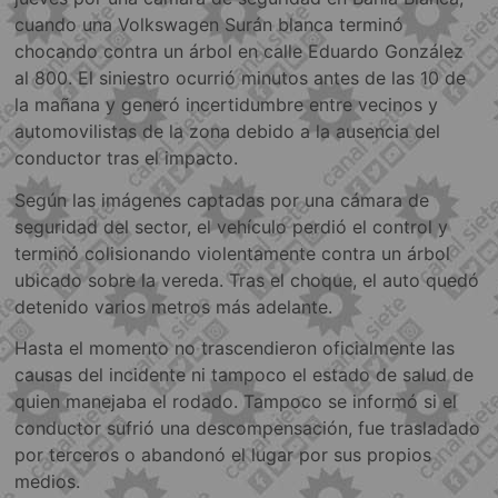
cuando una Volkswagen Surán blanca terminó
chocando contra un árbol en calle Eduardo González
al 800. El siniestro ocurrió minutos antes de las 10 de
la mañana y generó incertidumbre entre vecinos y
automovilistas de la zona debido a la ausencia del
conductor tras el impacto.
Según las imágenes captadas por una cámara de
seguridad del sector, el vehículo perdió el control y
terminó colisionando violentamente contra un árbol
ubicado sobre la vereda. Tras el choque, el auto quedó
detenido varios metros más adelante.
Hasta el momento no trascendieron oficialmente las
causas del incidente ni tampoco el estado de salud de
quien manejaba el rodado. Tampoco se informó si el
conductor sufrió una descompensación, fue trasladado
por terceros o abandonó el lugar por sus propios
medios.