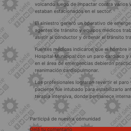
volcando luego de impactar contra varios 
estaban estacionados en el sector.
El siniestro generó un operativo de emergen
agentes de tránsito y equipos médicos trab
asistir al conductor y ordenar el tránsito tr
Fuentes médicas indicaron que el hombre in
Hospital Municipal con un paro cardíaco y 
en el área de emergencias debieron practi
reanimación cardiopulmonar.
Los profesionales lograron revertir el paro
paciente fue intubado para estabilizarlo an
terapia intensiva, donde permanece interna
Participá de nuestra comunidad
Dejá tu comentario