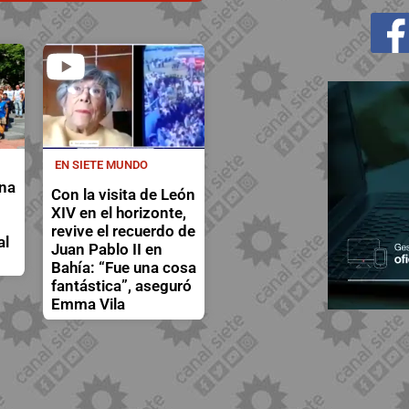
EN SIETE MUNDO
a
na
Con la visita de León
XIV en el horizonte,
revive el recuerdo de
al
Juan Pablo II en
Bahía: “Fue una cosa
fantástica”, aseguró
Emma Vila