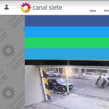
Bahía
Poli
Sigue en terapia inte
un choque múltiple e
29 mayo 2026 | 9:46