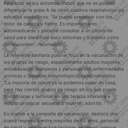
Respecto de los síntomas, indicó que no es posible
diferenciar la gripe A de otros cuadros respiratorios sin
estudios específicos. “Se puede presentar con tos,
dolor de cabeza y fiebre. Es importante no
automedicarse y siempre consultar a un centro de
salud para identificar esos síntomas y tratarlos como
corresponden”, recomendó.
La referente sanitaria puso el foco en la vacunación de
los grupos de riesgo, especialmente adultos mayores,
embarazadas, puérperas y personas con enfermedades
crónicas o sistemas inmunológicos comprometidos.
“La mayoría de nosotros la podemos pasar en casa,
pero hay ciertos grupos de riesgo en los que puede
complicarse y terminar en una terapia intensiva e
incluso provocar secuelas o muerte”, advirtió.
En cuanto a la campaña de vacunación, destacó una
buena respuesta entre mayores de 65 años, personal
de salud y personas con factores de riesgo, aunque