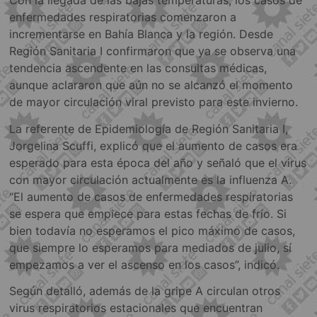
Con la llegada de las bajas temperaturas, los casos de
enfermedades respiratorias comenzaron a
incrementarse en Bahía Blanca y la región. Desde
Región Sanitaria I confirmaron que ya se observa una
tendencia ascendente en las consultas médicas,
aunque aclararon que aún no se alcanzó el momento
de mayor circulación viral previsto para este invierno.
La referente de Epidemiología de Región Sanitaria I,
Jorgelina Scuffi, explicó que el aumento de casos era
esperado para esta época del año y señaló que el virus
con mayor circulación actualmente es la influenza A.
“El aumento de casos de enfermedades respiratorias
se espera que empiece para estas fechas de frío. Si
bien todavía no esperamos el pico máximo de casos,
que siempre lo esperamos para mediados de julio, sí
empezamos a ver el ascenso en los casos”, indicó.
Según detalló, además de la gripe A circulan otros
virus respiratorios estacionales que encuentran