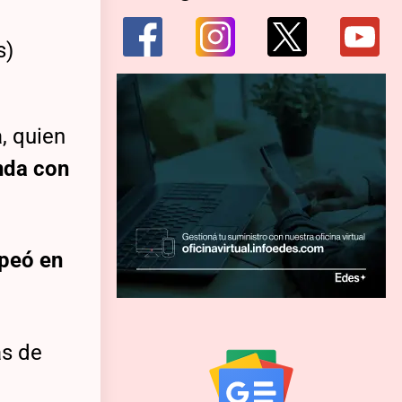
, quien
nda con
lpeó en
as de