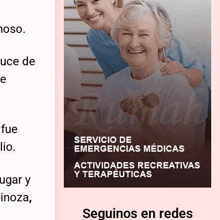
hoso.
ruce de
se
 fue
lio.
ugar y
pinoza
,
Seguinos en redes