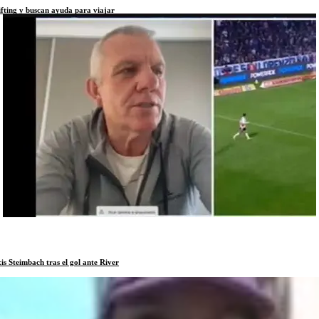
ifting y buscan ayuda para viajar
is Steimbach tras el gol ante River