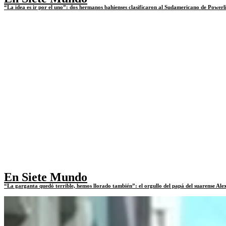
“La idea es ir por el uno”: dos hermanos bahienses clasificaron al Sudamericano de Powerl
En Siete Mundo
“La garganta quedó terrible, hemos llorado también”: el orgullo del papá del suarense Alex